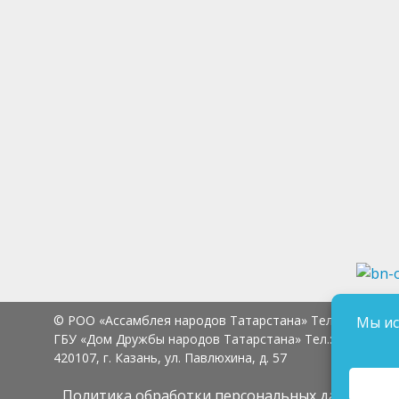
© РОО «Ассамблея народов Татарстана» Тел.:
8 (843) 2
Мы ис
ГБУ «Дом Дружбы народов Татарстана» Тел.:
8 (843) 23
420107, г. Казань, ул. Павлюхина, д. 57
Политика обработки персональных данных
Сог