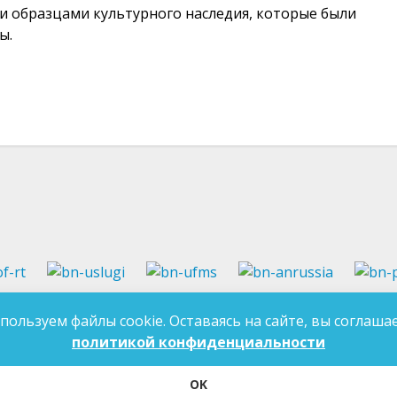
ми образцами культурного наследия, которые были
ы.
37-97-99
E-mail:
an-tatarstan@yandex.ru
пользуем файлы cookie. Оставаясь на сайте, вы соглашае
ДЛЯ 
7-97-90
E-mail:
mk.ddn@tatar.ru
политикой конфиденциальности
OK
ласие на обработку персональных данных