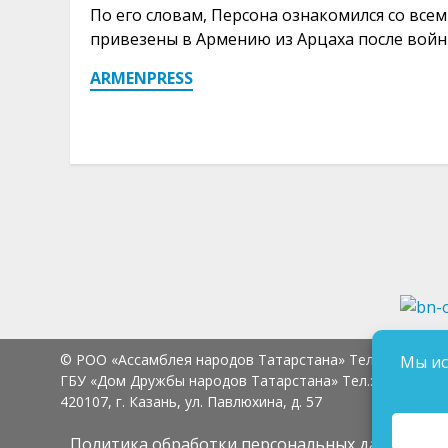
По его словам, Персона ознакомился со все
привезены в Армению из Арцаха после войн
ARMENPRESS
© РОО «Ассамблея народов Татарстана» Тел.:
8 (843) 2
Мы ис
ГБУ «Дом Дружбы народов Татарстана» Тел.:
8 (843) 23
420107, г. Казань, ул. Павлюхина, д. 57
Политика обработки персональных данных
Сог