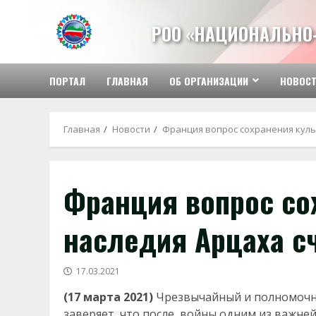
Перейти
к
РОО «НАЦИОНАЛЬНО
содержимому
ПОРТАЛ
ГЛАВНАЯ
ОБ ОРГАНИЗАЦИИ
НОВОС
Главная
Новости
Франция вопрос сохранения куль
Франция вопрос со
наследия Арцаха с
17.03.2021
(17 марта 2021)
Чрезвычайный и полномочн
заверяет, что после войны одним из важне