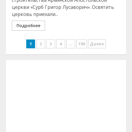
строительства Армянской Апостольской
церкви «Сурб Григор Лусаворич». Освятить
церковь приехали...
Подробнее
Навигация
1
2
3
4
…
196
Далее
по
записям