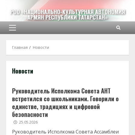
Перейти
к
РОО «НАЦИОНАЛЬНО-КУЛЬТУРНАЯ АВТОНОМИЯ
АРМЯН РЕСПУБЛИКИ ТАТАРСТАН»
содержимому
Основное
меню
Главная
Новости
Новости
Руководитель Исполкома Совета АНТ
встретился со школьниками. Говорили о
единстве, традициях и цифровой
безопасности
25.05.2026
Руководитель Исполкома Совета Ассамблеи