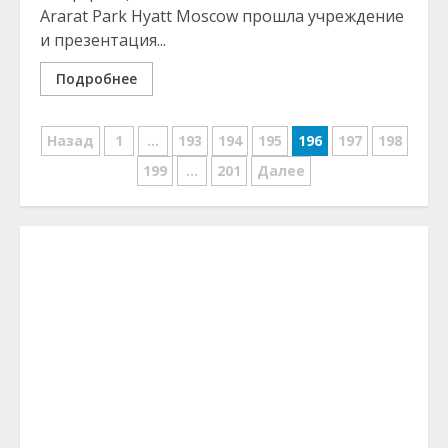
Ararat Park Hyatt Moscow прошла учреждение
и презентация...
Подробнее
Навигация
Назад
1
…
193
194
195
196
197
198
по
199
…
201
Далее
записям