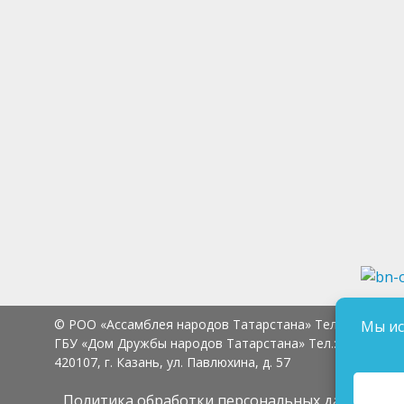
© РОО «Ассамблея народов Татарстана» Тел.:
8 (843) 2
Мы ис
ГБУ «Дом Дружбы народов Татарстана» Тел.:
8 (843) 23
420107, г. Казань, ул. Павлюхина, д. 57
Политика обработки персональных данных
Сог