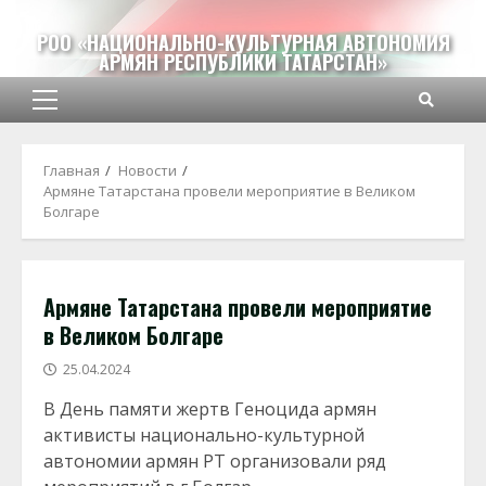
Перейти
к
РОО «НАЦИОНАЛЬНО-КУЛЬТУРНАЯ АВТОНОМИЯ
АРМЯН РЕСПУБЛИКИ ТАТАРСТАН»
содержимому
Основное
меню
Главная
Новости
Армяне Татарстана провели мероприятие в Великом
Болгаре
Армяне Татарстана провели мероприятие
в Великом Болгаре
25.04.2024
В День памяти жертв Геноцида армян
активисты национально-культурной
автономии армян РТ организовали ряд