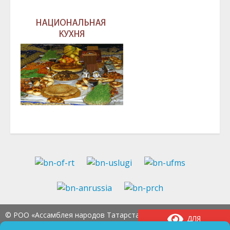
© РОО «Ассамблея народов Татарстана» Тел.:
8
ДЛЯ
(843) 237-97-99
E-mail:
an-tatarstan@yandex.ru