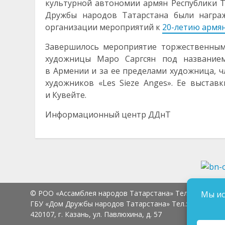
культурной автономии армян Республики 
Дружбы народов Татарстана были награ
организации мероприятий к
20-летию армя
Завершилось мероприятие торжественным
художницы Маро Саргсян под названием
в Армении и за ее пределами художница, 
художников «Les Sieze Anges». Ее выстав
и Кувейте.
Информационный центр ДДнТ
© РОО «Ассамблея народов Татарстана» Тел.:
8 (843) 2
Мы ис
ГБУ «Дом Дружбы народов Татарстана» Тел.:
8 (843) 23
420107, г. Казань, ул. Павлюхина, д. 57