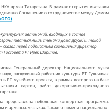
НКА армян Татарстана. В рамках открытия выставки
одписано Соглашение о сотрудничестве между Домом
ФОТО)
-культурных автономий, входящих в состав
 ограничиваться лишь стенами Дома Дружбы, такой
 сказал перед подписанием соглашения Директор
 Госсовета РТ Ирек Шарипов.
писала Генеральный директор Национального музея
х наук, заслуженный работник культуры РТ Гульчачак
о в РТ музейного проекта, в рамках которого на базе
ыставки картин, работ декоративно-прикладного
тарстане.
ла представлена небольшая концертная программа,
ом и армянском языках. Также от имени национально-