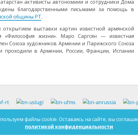
Татарстан активисты автономиии и сотрудники Дома
ждены благодарственными письмами за помощь в
нской общины РТ
.
 открытием выставки картин известной армянской
 «Философия жизни». Маро Саргсян — известная
член Союза художников Армении и Парижского Союза
ки проходили в Армении, России, Франции, Испании
37-97-99
E-mail:
an-tatarstan@yandex.ru
пользуем файлы cookie. Оставаясь на сайте, вы соглашае
ДЛЯ 
7-97-90
E-mail:
mk.ddn@tatar.ru
политикой конфиденциальности