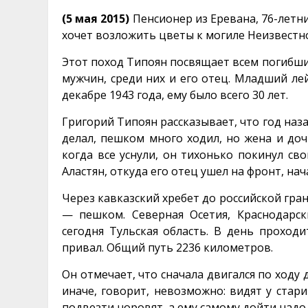
(5 мая 2015)
Пенсионер из Еревана, 76-летн
хочет возложить цветы к могиле Неизвестно
Этот поход Типоян посвящает всем погибшим
мужчин, среди них и его отец. Младший л
декабре 1943 года, ему было всего 30 лет.
Григорий Типоян рассказывает, что год наз
делал, пешком много ходил, но жена и доч
когда все уснули, он тихонько покинул сво
Аластян, откуда его отец ушел на фронт, на
Через кавказский хребет до российской гра
— пешком. Северная Осетия, Краснодарск
сегодня Тульская область. В день проход
привал. Общий путь 2236 километров.
Он отмечает, что сначала двигался по ходу
иначе, говорит, невозможно: видят у стар
подвезти норовят, а ему самому дойти надо.