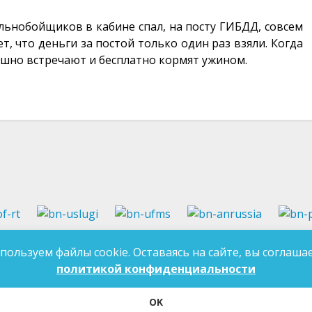
альнобойщиков в кабине спал, на посту ГИБДД, совсем
т, что деньги за постой только один раз взяли. Когда
душно встречают и бесплатно кормят ужином.
37-97-99
E-mail:
an-tatarstan@yandex.ru
пользуем файлы cookie. Оставаясь на сайте, вы соглашае
ДЛЯ 
7-97-90
E-mail:
mk.ddn@tatar.ru
политикой конфиденциальности
OK
ласие на обработку персональных данных