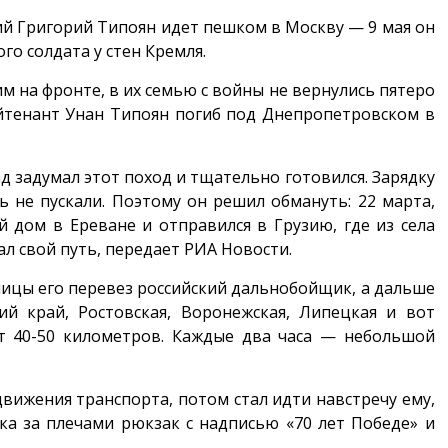
ий Григорий Типоян идет пешком в Москву — 9 мая он
го солдата у стен Кремля.
 на фронте, в их семью с войны не вернулись пятеро
ейтенант Унан Типоян погиб под Днепропетровскoм в
ад задумал этот поход и тщательно готовился. Зарядку
ь не пускали. Поэтому он решил обмануть: 22 марта,
й дом в Ереване и отправился в Грузию, где из села
чал свой путь, передает РИА Новости.
ницы его перевез российский дальнобойщик, а дальше
ий край, Ростовская, Воронежская, Липецкая и вот
ит 40-50 километров. Каждые два часа — небольшой
 движения транспорта, потом стал идти навстречу ему,
ика за плечами рюкзак с надписью «70 лет Победе» и