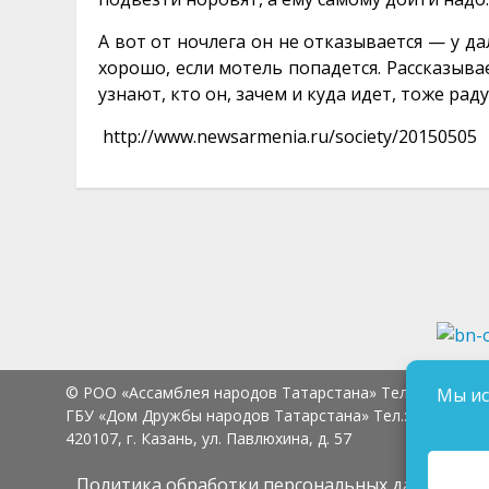
А вот от ночлега он не отказывается — у д
хорошо, если мотель попадется. Рассказывае
узнают, кто он, зачем и куда идет, тоже ра
http://www.newsarmenia.ru/society/20150505
© РОО «Ассамблея народов Татарстана» Тел.:
8 (843) 2
Мы ис
ГБУ «Дом Дружбы народов Татарстана» Тел.:
8 (843) 23
420107, г. Казань, ул. Павлюхина, д. 57
Политика обработки персональных данных
Сог