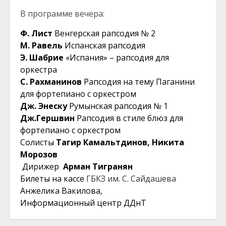
В программе вечера:
Ф. Лист
Венгерская рапсодия № 2
М. Равель
Испанская рапсодия
Э. Ш
абрие
«Испания» – рапсодия для
оркестра
С. Рахманинов
Рапсодия на тему Паганини
для фортепиано с оркестром
Дж. Энеску
Румынская рапсодия № 1
Дж.Гершвин
Рапсодия в стиле блюз для
фортепиано с оркестром
Солисты
Тагир Камальтдинов, Никита
Морозов
Дирижер
Арман Тигранян
Билеты на кассе
ГБКЗ им. С. Сайдашева
Анжелика Вакилова,
Информационный центр ДДнТ