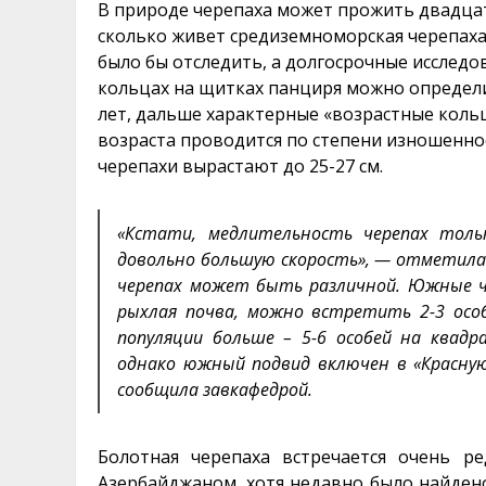
В природе черепаха может прожить двадцат
сколько живет средиземноморская черепаха,
было бы отследить, а долгосрочные исследо
кольцах на щитках панциря можно определи
лет, дальше характерные «возрастные кольц
возраста проводится по степени изношенно
черепахи вырастают до 25-27 см.
«Кстати, медлительность черепах толь
довольно большую скорость», — отметила
черепах может быть различной. Южные че
рыхлая почва, можно встретить 2-3 осо
популяции больше – 5-6 особей на квадр
однако южный подвид включен в «Красную 
сообщила завкафедрой.
Болотная черепаха встречается очень р
Азербайджаном, хотя недавно было найдено