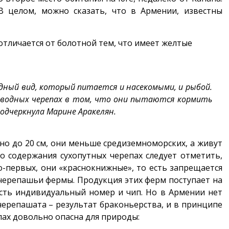
В целом, можно сказать, что в Армении, известны
 отличается от болотной тем, что имеет желтые
дный вид, который питается и насекомыми, и рыбой.
оводных черепах в том, что они пытаются кормить
одчеркнула Марине Аракелян.
о до 20 см, они меньше средиземноморских, а живут
о содержания сухопутных черепах следует отметить,
 Во-первых, они «краснокнижные», то есть запрещается
 черепашьи фермы. Продукция этих ферм поступает на
сть индивидуальный номер и чип. Но в Армении нет
ерепашата – результат браконьерства, и в принципе
пах довольно опасна для природы: