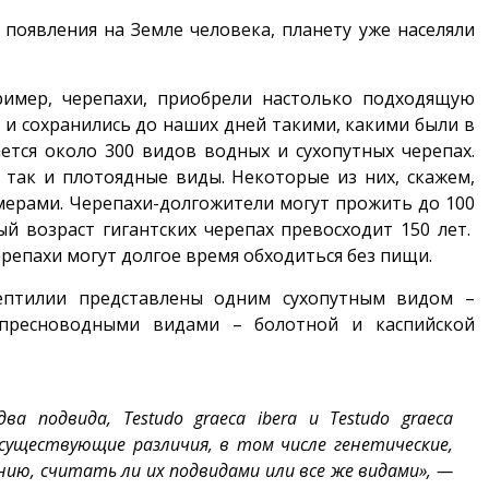
 появления на Земле человека, планету уже населяли
ример, черепахи, приобрели настолько подходящую
 и сохранились до наших дней такими, какими были в
ется около 300 видов водных и сухопутных черепах.
 так и плотоядные виды. Некоторые из них, скажем,
мерами. Черепахи-долгожители могут прожить до 100
й возраст гигантских черепах превосходит 150 лет.
репахи могут долгое время обходиться без пищи.
ептилии представлены одним сухопутным видом –
 пресноводными видами – болотной и каспийской
а подвида, Testudo graeca ibera и Testudo graeca
 существующие различия, в том числе генетические,
ению, считать ли их подвидами или все же видами», —