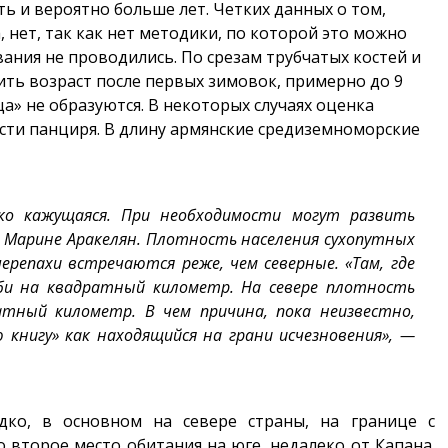
ь и вероятно больше лет. Четких данных о том,
 нет, так как нет методики, по которой это можно
вания не проводились. По срезам трубчатых костей и
ть возраст после первых зимовок, примерно до 9
а» не образуются. В некоторых случаях оценка
сти панциря. В длину армянские средиземноморские
ко кажущаяся. При необходимости могут развить
 Марине Аракелян. Плотность населения сухопутных
репахи встречаются реже, чем северные. «Там, где
би на квадратный километр. На севере плотность
атный километр. В чем причина, пока неизвестно,
книгу» как находящийся на грани исчезновения», —
едко, в основном на севере страны, на границе с
 второе место обитания на юге, недалеко от Капана.