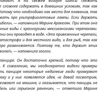
гибают. А на свежем воздухе шансы сбежать
е сложнее содержать в домашних условиях, так как
отому что необходимо как место для плавания, так
бывать про ультрафиолетовые лампы. Если держать
гибели», — напомнила Марине Аракелян. При этом она
ные виды с красноухими мексиканскими черепахами.
ени они проводят в воде. «Это привезенные черепахи,
катастрофа и для местного вида, и для рыб, так как
тро размножается. Поэтому те, кто держит этих
 волю!», — напомнила зоолог.
панцире. Он достаточно крепкий, потому что это
. К сожалению, мы неоднократно видели примеры
сть панциря некоторые недалекие люди проверяют
ху и у них появляется идея, «а давай посмотрим,
реезжают на машине, и оказывается, что панцирь не
бель или серьезное ранение», — отметила Марине