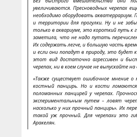
Без быстрого вмешательства они по
увеличиваются. Пресноводных черепах ещ
необходимо оборудовать акватеррариум. П
и территории для прогулки. Ну и не за
только в аквариуме, это короткий путь к 
заметила, что не надо путать перечислен
Их содержать легче, и большую часть врем
и если они попадут в природу, это будет 
этот вид достаточно агрессивен и быс
черепах, ни в коем случае не выпускайте на
«Также существует ошибочное мнение о 
костный панцирь. Но и кости ломаются
поломанных панцирей у черепах. Прочно
экспериментальным путем – ловят черепа
насколько у них прочный панцирь». Их пе
такой уж прочный. Для черепахи это ги
Аракелян.