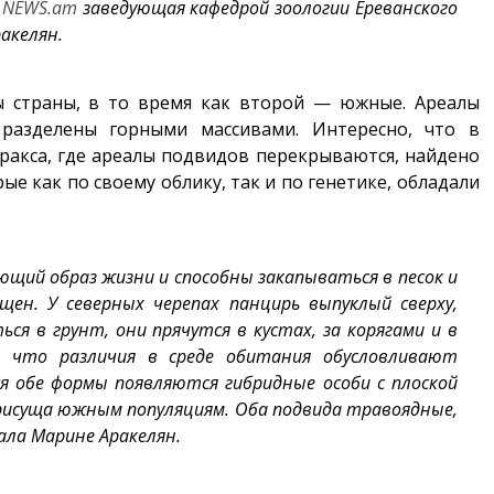
–
NEWS.am
заведующая кафедрой зоологии Ереванского
акелян.
ы страны, в то время как второй — южные. Ареалы
разделены горными массивами. Интересно, что в
Аракса, где ареалы подвидов перекрываются, найдено
е как по своему облику, так и по генетике, обладали
щий образ жизни и способны закапываться в песок и
щен. У северных черепах панцирь выпуклый сверху,
я в грунт, они прячутся в кустах, за корягами и в
я, что различия в среде обитания обусловливают
ся обе формы появляются гибридные особи с плоской
рисуща южным популяциям. Оба подвида травоядные,
ала Марине Аракелян.