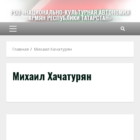
Перейти
к
РОО «НАЦИОНАЛЬНО-КУЛЬТУРНАЯ АВТОНОМИЯ
АРМЯН РЕСПУБЛИКИ ТАТАРСТАН»
содержимому
Основное
меню
Главная
Михаил Хачатурян
Михаил Хачатурян