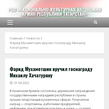
Перейти
к
РОО «НАЦИОНАЛЬНО-КУЛЬТУРНАЯ АВТОНОМИЯ
АРМЯН РЕСПУБЛИКИ ТАТАРСТАН»
содержимому
Основное
меню
Главная
Новости
Фарид Мухаметшин вручил госнаграду Михаилу
Хачатуряну
Фарид Мухаметшин вручил госнаграду
Михаилу Хачатуряну
01.04.2022
В Казанском Кремле состоялась церемония награждения
государственными наградами республики и страны
лучших татарстанцев в различных сферах. Получатели
наград — спортсмены, работники предприятий,
нефтяники, представители культуры и науки — создают