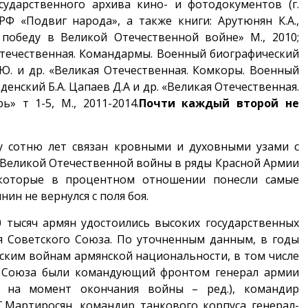
осударственного архива кино- и фотодокументов (г.
РФ «Подвиг народа», а также книги: Арутюнян К.А.,
 победу в Великой Отечественной войне» М., 2010;
 Отечественная. Командармы. Военный биографический
В.Ю. и др. «Великая Отечественная. Комкоры. Военный
еденский Б.А. Цапаев Д.А и др. «Великая Отечественная.
» т 1-5, М., 2011-2014.
Почти каждый второй не
у сотню лет связан кровными и духовными узами с
ы Великой Отечественной войны в ряды Красной Армии
 которые в процентном отношении понесли самые
ин не вернулся с поля боя.
 тысяч армян удостоились высоких государственных
оя Советского Союза. По уточненным данным, в годы
ским войнам армянской национальности, в том числе
го Союза были командующий фронтом генерал армии
ы на момент окончания войны – ред.), командир
С.Мартиросян, командир танкового корпуса генерал-