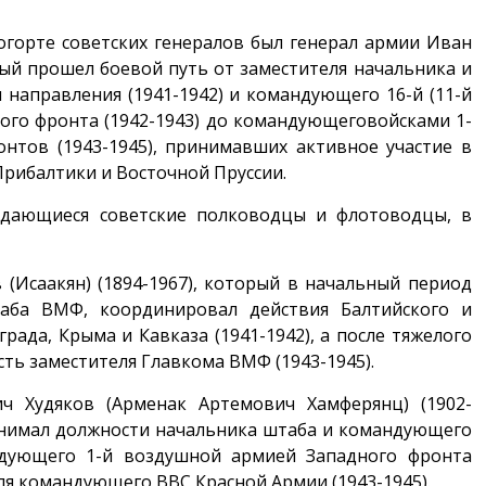
огорте советских генералов был генерал армии Иван
рый прошел боевой путь от заместителя начальника и
направления (1941-1942) и командующего 16-й (11-й
ого фронта (1942-1943) до командующеговойсками 1-
онтов (1943-1945), принимавших активное участие в
Прибалтики и Восточной Пруссии.
ыдающиеся советские полководцы и флотоводцы, в
(Исаакян) (1894-1967), который в начальный период
аба ВМФ, координировал действия Балтийского и
ада, Крыма и Кавказа (1941-1942), а после тяжелого
ть заместителя Главкома ВМФ (1943-1945).
ч Худяков (Арменак Артемович Хамферянц) (1902-
анимал должности начальника штаба и командующего
андующего 1-й воздушной армией Западного фронта
еля командующего ВВС Красной Армии (1943-1945).