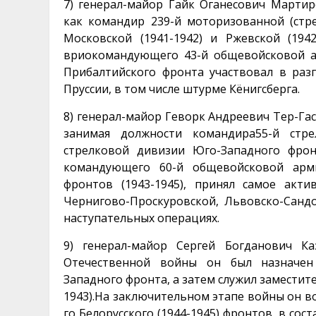
7) генерал-майор Гайк Оганесович Мартир
как командир 239-й моторизованной (стр
Московской (1941-1942) и Ржевской (194
вриокомандующего 43-й общевойсковой ар
Прибалтийского фронта участвовал в раз
Пруссии, в том числе штурме Кёнигсберга.
8) генерал-майор Геворк Андреевич Тер-Гас
занимая должности командира55-й стре
стрелковой дивизии Юго-Западного фрон
командующего 60-й общевойсковой арми
фронтов (1943-1945), принял самое акти
Чернигово-Проскуровской, Львовско-Санд
наступательных операциях.
9) генерал-майор Сергей Богданович Ка
Отечественной войны он был назначен
Западного фронта, а затем служил заместит
1943).На заключительном этапе войны он во
го Белорусского (1944-1945) фронтов, в сос