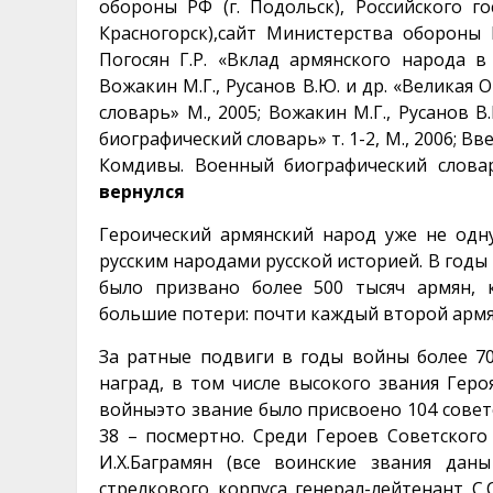
обороны РФ (г. Подольск), Российского г
Красногорск),сайт Министерства обороны 
Погосян Г.Р. «Вклад армянского народа в
Вожакин М.Г., Русанов В.Ю. и др. «Великая
словарь» М., 2005; Вожакин М.Г., Русанов 
биографический словарь» т. 1-2, М., 2006; Вв
Комдивы. Военный биографический словарь
вернулся
Героический армянский народ уже не одн
русским народами русской историей. В год
было призвано более 500 тысяч армян,
большие потери: почти каждый второй армян
За ратные подвиги в годы войны более 70
наград, в том числе высокого звания Гер
войныэто звание было присвоено 104 совет
38 – посмертно. Среди Героев Советско
И.Х.Баграмян (все воинские звания дан
стрелкового корпуса генерал-лейтенант С.