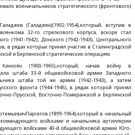
немало военачальников стратегического (фронтового)
аладжев (Галаджян)(1902-1954),который, вступив в
военкома 32-го стрелкового корпуса, вскоре стал
о (1941-1942), Донского (1942-1943), Центрального
тов, в рядах которых принял участие в Сталинградской
рской и Берлинской стратегических операциях.
Киносян (1900-1965),который, начав войну в
дела штаба 33-й общевойсковой армии Западного
альника штаба той же армии (1942-1943), а затем
сского фронта (1944-1945), в рядах которой принял
точно-Прусской, Восточно-Померанской и Берлинской
ртемьевичПарсегов (1899-1964),который в начальный
 командующего войсками и начальника артиллерии
андующего войсками 40-й общевойсковой армии Юго-