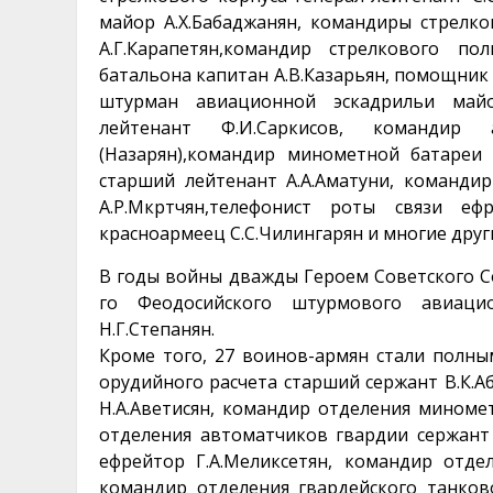
майор А.Х.Бабаджанян, командиры стрелков
А.Г.Карапетян,командир стрелкового по
батальона капитан А.В.Казарьян, помощник
штурман авиационной эскадрильи майор
лейтенант Ф.И.Саркисов, командир 
(Назарян),командир минометной батареи 
старший лейтенант А.А.Аматуни, команди
А.Р.Мкртчян,телефонист роты связи ефр
красноармеец С.С.Чилингарян и многие друг
В годы войны дважды Героем Советского Со
го Феодосийского штурмового авиаци
Н.Г.Степанян.
Кроме того, 27 воинов-армян стали полн
орудийного расчета старший сержант В.К.
Н.А.Аветисян, командир отделения миноме
отделения автоматчиков гвардии сержант 
ефрейтор Г.А.Меликсетян, командир отде
командир отделения гвардейского танково