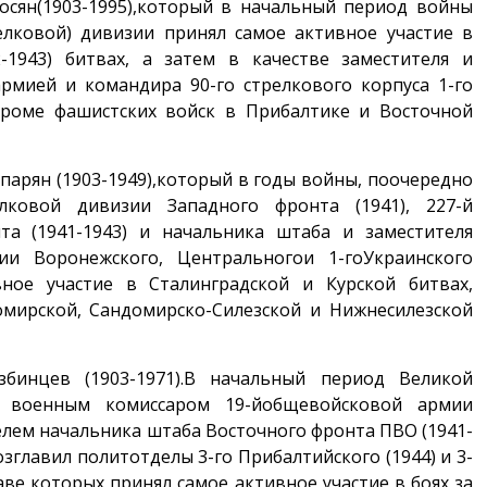
осян(1903-1995),который в начальный период войны
елковой) дивизии принял самое активное участие в
2-1943) битвах, а затем в качестве заместителя и
мией и командира 90-го стрелкового корпуса 1-го
громе фашистских войск в Прибалтике и Восточной
парян (1903-1949),который в годы войны, поочередно
лковой дивизии Западного фронта (1941), 227-й
та (1941-1943) и начальника штаба и заместителя
и Воронежского, Центральногои 1-гоУкраинского
вное участие в Сталинградской и Курской битвах,
омирской, Сандомирско-Силезской и Нижнесилезской
збинцев (1903-1971).В начальный период Великой
 военным комиссаром 19-йобщевойсковой армии
елем начальника штаба Восточного фронта ПВО (1941-
зглавил политотделы 3-го Прибалтийского (1944) и 3-
таве которых принял самое активное участие в боях за