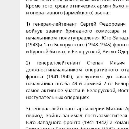
Кроме того, среди этнических армян было 
и оперативного (армейского) звена:
1) генерал-лейтенант Сергей Федорович Г
войнув звании бригадного комиссара и 
начальником политуправления Юго-Западног
(1943)и 1-го Белорусского (1943-1945) фрон
и Курской битвах, в Белорусской, Висло-Оде
2) генерал-лейтенант Степан Ильич 
должностиначальником оперативного от
фронта (1941-1942), дослужился до нач
начальника штаба 49-й армией 2-го Белору
самое активное участи в Белорусской, Вос
наступательных операциях.
3) генерал-лейтенант артиллерии Михаил А
период войны занимал постызаместителя
Юго-Западного фронта (1941-1942) и ком