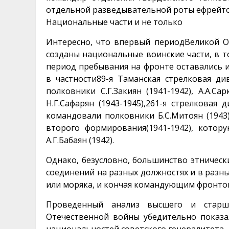
отдельной разведывательной роты ефрейтор
Национальные части и не только
Интересно, что впервый периодВеликой О
созданы национальные воинские части, в т
период пребывания на фронте оставались
в частности89-я Таманская стрелковая ди
полковники С.Г.Закиян (1941-1942), А.А.Сар
Н.Г.Сафарян (1943-1945),261-я стрелковая
командовали полковники Б.С.Митоян (1943) 
второго формирования(1941-1942), котору
А.Г.Бабаян (1942).
Однако, безусловно, большинство этнически
соединений на разных должностях и в разны
или моряка, и кончая командующим фронто
Проведенный анализ высшего и старш
Отечественной войны убедительно показа