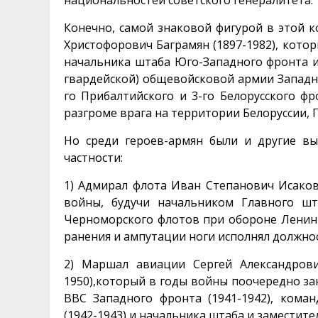
национальностей советского генералитета.
Конечно, самой знаковой фигурой в этой к
Христофорович Баграмян (1897-1982), кото
начальника штаба Юго-Западного фронта и 
гвардейской) общевойсковой армии Западн
го Прибалтийского и 3-го Белорусского фр
разгроме врага на территории Белоруссии, 
Но среди героев-армян были и другие в
частности:
1) Адмирал флота Иван Степанович Исаков 
войны, будучи начальником Главного шт
Черноморского флотов при обороне Ленингр
ранения и ампутации ноги исполнял должнос
2) Маршал авиации Сергей Александрови
1950),который в годы войны поочередно з
ВВС Западного фронта (1941-1942), ком
(1942-1943) и начальника штаба и заместит