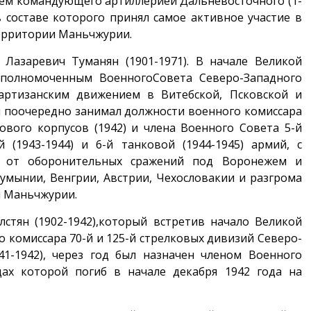
атем командующего артиллерией Дальневосточного (1-
в составе которого принял самое активное участие в
территории Маньчжурии.
 Лазаревич Туманян (1901-1971). В начале Великой
полномоченным ВоенногоСовета Северо-Западного
артизанским движением в Витебской, Псковской и
ем поочередно занимал должности военного комиссара
кового корпусов (1942) и члена Военного Совета 5-й
й (1943-1944) и 6-й танковой (1944-1945) армий, с
 от оборонительных сражений под Воронежем и
умынии, Венгрии, Австрии, Чехословакии и разгрома
и Маньчжурии.
лстян (1902-1942),который встретив начало Великой
 комиссара 70-й и 125-й стрелковых дивизий Северо-
41-1942), через год был назначен членом Военного
дах которой погиб в начале декабря 1942 года на