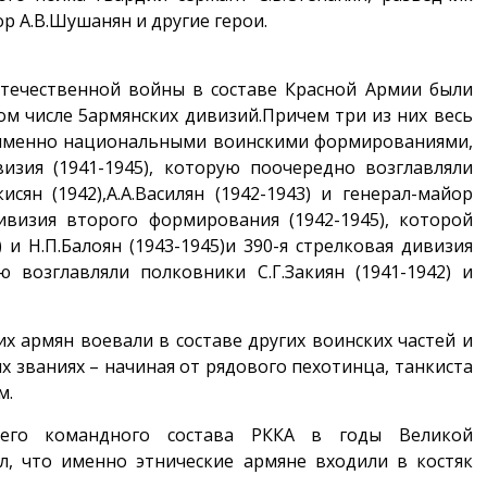
 А.В.Шушанян и другие герои.
течественной войны в составе Красной Армии были
ом числе 5армянских дивизий.Причем три из них весь
 именно национальными воинскими формированиями,
визия (1941-1945), которую поочередно возглавляли
кисян (1942),А.А.Василян (1942-1943) и генерал-майор
 дивизия второго формирования (1942-1945), которой
и Н.П.Балоян (1943-1945)и 390-я стрелковая дивизия
ю возглавляли полковники С.Г.Закиян (1941-1942) и
х армян воевали в составе других воинских частей и
х званиях – начиная от рядового пехотинца, танкиста
м.
его командного состава РККА в годы Великой
л, что именно этнические армяне входили в костяк