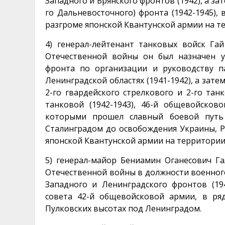
Западного и Брянского фронтов (1942), а з
го Дальневосточного) фронта (1942-1945), 
разгроме японской Квантунской армии на 
4) генерал-лейтенант танковых войск Гай
Отечественной войны он был назначен у
фронта по организации и руководству п
Ленинградской областях (1941-1942), а зат
2-го гвардейского стрелкового и 2-го тан
танковой (1942-1943), 46-й общевойсково
которыми прошел славный боевой путь
Сталинградом до освобождения Украины, Р
японской Квантунской армии на территори
5) генерал-майор Бениамин Оганесович Га
Отечественной войны в должности военного
Западного и Ленинградского фронтов (19
совета 42-й общевойсковой армии, в ря
Пулковских высотах под Ленинградом.