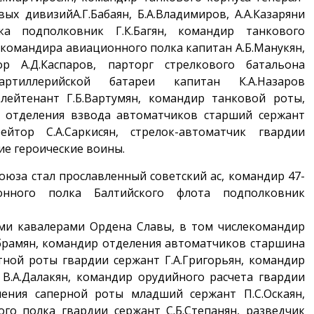
ых дивизийА.Г.Бабаян, Б.А.Владимиров, А.А.Казаряни
лка подполковник Г.К.Багян, командир танкового
 командира авиационного полка капитан А.Б.Манукян,
 А.Д.Каспаров, парторг стрелкового батальона
артиллерийской батареи капитан К.А.Назаров
лейтенант Г.Б.Вартумян, командир танковой роты,
р отделения взвода автоматчиков старший сержант
ейтор С.А.Саркисян, стрелок-автоматчик гвардии
ие героические воины.
юза стал прославленный советский ас, командир 47-
онного полка Балтийского флота подполковник
ыми кавалерами Ордена Славы, в том числекомандир
Абрамян, командир отделения автоматчиков старшина
тной роты гвардии сержант Г.А.Григорьян, командир
В.А.Далакян, командир орудийного расчета гвардии
ления саперной роты младший сержант П.С.Оскаян,
го полка гвардии сержант С.Б.Степанян, разведчик