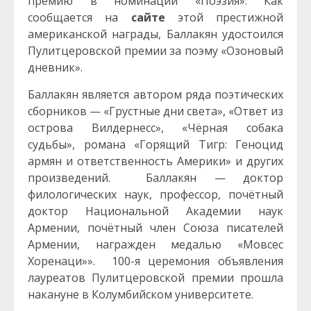
премию в номинации «Поэзия». Как
сообщается на
сайте
этой престижной
американской награды, Баллакян удостоился
Пулитцеровской премии за поэму «Озоновый
дневник».
Баллакян является автором ряда поэтических
сборников — «Грустные дни света», «Ответ из
острова Вилдернесс», «Чёрная собака
судьбы», романа «Горящий Тигр: Геноцид
армян и ответственность Америки» и других
произведений.
Баллакян — доктор
филологических наук, профессор, почётный
доктор Национальной Академии наук
Армении, почётный член Союза писателей
Армении, награжден медалью «Мовсес
Хоренаци»».
100-я церемония объявления
лауреатов Пулитцеровской премии прошла
накануне в Колумбийском университете.