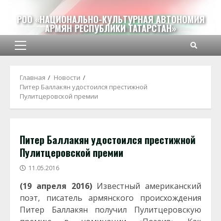
Перейти
к
РОО «НАЦИОНАЛЬНО-КУЛЬТУРНАЯ АВТОНОМИЯ
АРМЯН РЕСПУБЛИКИ ТАТАРСТАН»
содержимому
Основное
меню
Главная
Новости
Питер Баллакян удостоился престижной
Пулитцеровской премии
Питер Баллакян удостоился престижной
Пулитцеровской премии
11.05.2016
(19 апреля 2016)
Известный американский
поэт, писатель армянского происхождения
Питер Баллакян получил Пулитцеровскую