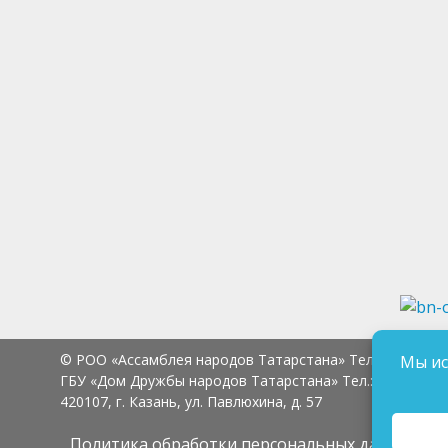
© РОО «Ассамблея народов Татарстана» Тел.:
8 (843) 2
Мы ис
ГБУ «Дом Дружбы народов Татарстана» Тел.:
8 (843) 23
420107, г. Казань, ул. Павлюхина, д. 57
Политика обработки персональных данных
Сог