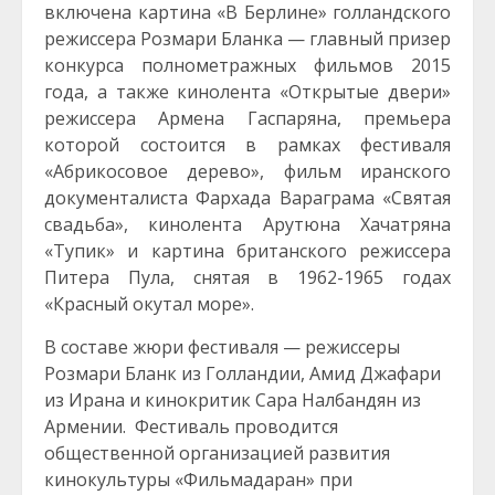
включена картина «В Берлине» голландского
режиссера Розмари Бланка — главный призер
конкурса полнометражных фильмов 2015
года, а также кинолента «Открытые двери»
режиссера Армена Гаспаряна, премьера
которой состоится в рамках фестиваля
«Абрикосовое дерево», фильм иранского
документалиста Фархада Вараграма «Святая
свадьба», кинолента Арутюна Хачатряна
«Тупик» и картина британского режиссера
Питера Пула, снятая в 1962-1965 годах
«Красный окутал море».
В составе жюри фестиваля — режиссеры
Розмари Бланк из Голландии, Амид Джафари
из Ирана и кинокритик Сара Налбандян из
Армении. Фестиваль проводится
общественной организацией развития
кинокультуры «Фильмадаран» при