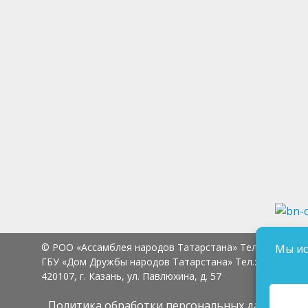
© РОО «Ассамблея народов Татарстана» Тел.:
8 (843) 2
Мы ис
ГБУ «Дом Дружбы народов Татарстана» Тел.:
8 (843) 23
420107, г. Казань, ул. Павлюхина, д. 57
Политика обработки персональных данных
Сог