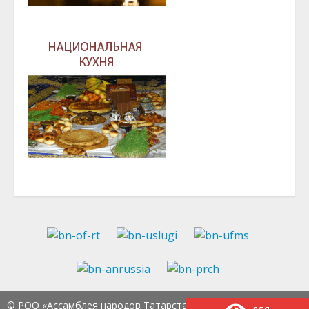
© РОО «Ассамблея народов Татарстана» Тел.:
8