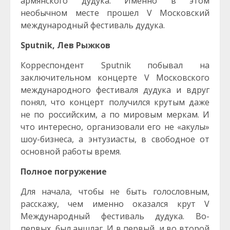
армянского дудука. Именно в этом
необычном месте прошел V Московский
международный фестиваль дудука.
Sputnik, Лев Рыжков
Корреспондент Sputnik побывал на
заключительном концерте V Московского
международного фестиваля дудука и вдруг
понял, что концерт получился крутым даже
не по российским, а по мировым меркам. И
что интересно, организовали его не «акулы»
шоу-бизнеса, а энтузиасты, в свободное от
основной работы время.
Полное погружение
Для начала, чтобы не быть голословным,
расскажу, чем именно оказался крут V
Международный фестиваль дудука. Во-
первых, был аншлаг. И в первый, и во второй