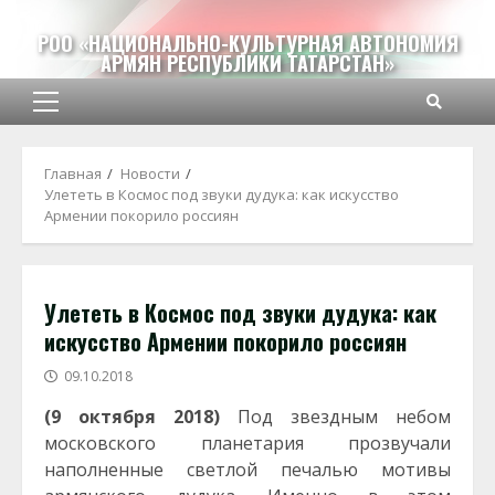
Перейти
к
РОО «НАЦИОНАЛЬНО-КУЛЬТУРНАЯ АВТОНОМИЯ
АРМЯН РЕСПУБЛИКИ ТАТАРСТАН»
содержимому
Основное
меню
Главная
Новости
Улететь в Космос под звуки дудука: как искусство
Армении покорило россиян
Улететь в Космос под звуки дудука: как
искусство Армении покорило россиян
09.10.2018
(9 октября 2018)
Под звездным небом
московского планетария прозвучали
наполненные светлой печалью мотивы