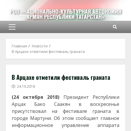
Перейти
к
РОО «НАЦИОНАЛЬНО-КУЛЬТУРНАЯ АВТОНОМИЯ
АРМЯН РЕСПУБЛИКИ ТАТАРСТАН»
содержимому
Основное
меню
Главная
Новости
В Арцахе отметили фестиваль граната
В Арцахе отметили фестиваль граната
24.10.2018
(24 октября 2018)
Президент Республики
Арцах Бако Саакян в воскресенье
присутствовал на фестивале граната в
городе Мартуни. Об этом сообщает главное
информационное управление аппарата