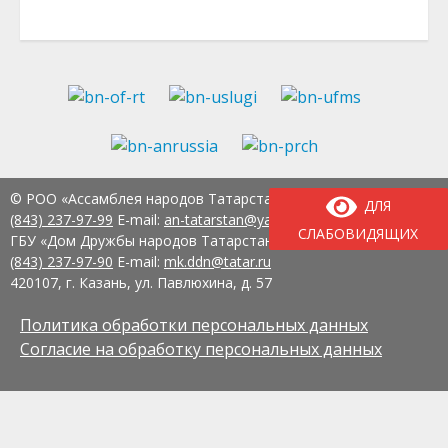
© РОО «Ассамблея народов Татарстана» Тел.:
8
ДЛЯ
(843) 237-97-99
E-mail:
an-tatarstan@yandex.ru
СЛАБОВИДЯЩИХ
ГБУ «Дом Дружбы народов Татарстана» Тел.:
8
(843) 237-97-90
E-mail:
mk.ddn@tatar.ru
420107, г. Казань, ул. Павлюхина, д. 57
Политика обработки персональных данных
Согласие на обработку персональных данных