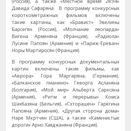
(Россия), а также «Местное время 28:94»
Давида Сафаряна. В программу конкурсных
короткометражных фильмов включены
такие картины, как «Бравист» Эвелины
Барсегян (Россия), «Молчание леопарда»
Вигена Арменяна (Франция), «Радиола»
Лусине Папоян (Армения) и «Париж-Ереван»
Норы Мартиросян (Франция).
В программу конкурсных документальных
картин включены такие фильмы, как
«Аврора» Гора Маргаряна, (Германия),
«Балканское пианино» Геворга Асланяна
(Болгария), «Мой мир» Альберта Сарксяна
(Армения), «Ритм и перерывы» Комса
Шахбазяна (Бельгия), «Схторашен» Гарегина
Папояна (Армения), «Другая сторона дома»
Наре Мкртчян (США), а также «Каменистые
дороги» Арно Хаяджаняна (Франция).